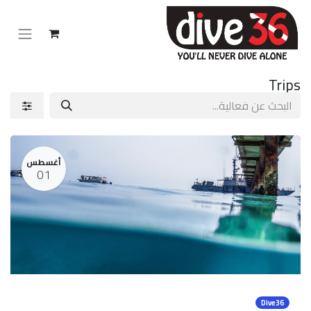
Trips
أغسطس
01
Dive36