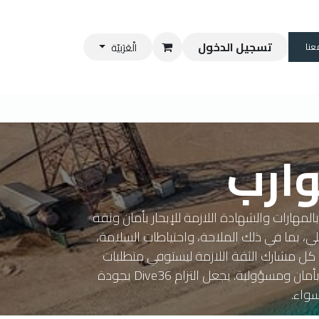
تسجيل الدخول
عنا
الْعَرَبيّة
وارب
ار بالمهارات والشهادة اللازمة للإبحار بأمان وثقة
لي، بما في ذلك الملاحة، واحتياطات السلامة،
وارب. يقوم مدربو Dive36 المعتمدون من المنظمة الدولية لمدارس الابحار ISSA بتدريب كل مشارك الثقة اللازمة ليستوفي متطلبات
الحصول على الرخصة. بإتمام الدورة، سيكون المشاركون مستعدين لاجتياز اختبارات الترخيص والاستمتاع بالإبحار بأمان ومسؤولية. يجعل التزام Dive36 بجودة
سواء.