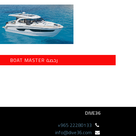
رخصة BOAT MASTER
DIVE36
+965 22280133
info@dive36.com