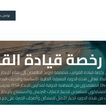
دورات
رحلات
رخصة القارب
المنتجات
المدربين
عنا
Travels
تواصل م
رخصة قيادة الق
للحصول على رخصة قيادة القوارب، مصممة لتزويد الطامحين إلى تعلم الإبح
لية). تغطي هذه الدورة المعرفة النظرية الأساسية والتدريب العم
والتشغيل العملي للق
ب من هذه الدورة الخيار الأمثل للمبتدئين وأصحاب الخبرة على حدٍ 