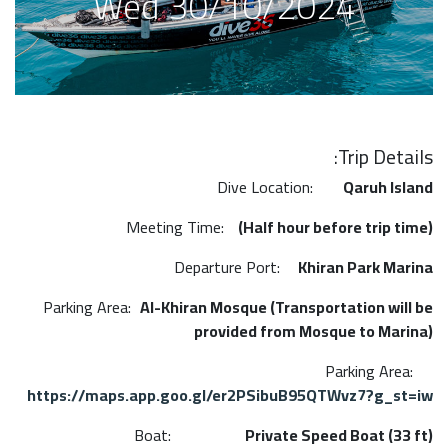
Wed 30/10/2024
Trip Details:
Dive Location:
Qaruh Island
Meeting Time:
(Half hour before trip time)
Departure Port:
Khiran Park Marina
Parking Area:
Al-Khiran Mosque (​Transportation will be
provided from Mosque to Marina)
Parking Area:
https://maps.app.goo.gl/er2PSibuB95QTWvz7?g_st=iw
Boat:
Private Speed Boat (33 ft)