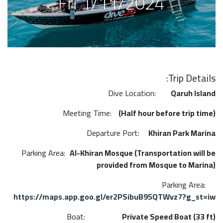
Fri 1/11/2024
Trip Details:
Dive Location:
Qaruh Island
Meeting Time:
(Half hour before trip time)
Departure Port:
Khiran Park Marina
Parking Area:
Al-Khiran Mosque (​Transportation will be
provided from Mosque to Marina)
Parking Area:
https://maps.app.goo.gl/er2PSibuB95QTWvz7?g_st=iw
Boat:
Private Speed Boat (33 ft)