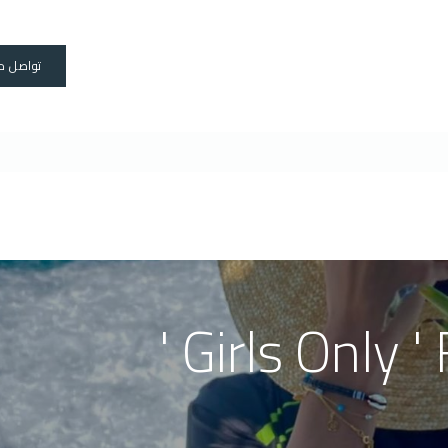
دورات
رحلات
رخصة القارب
المنتجات
المدربين
عنا
Travels
تواصل م
Girls Only ' F