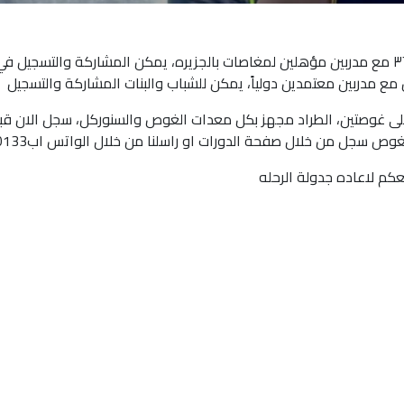
الرحلة ستكون تحت ادارة واشراف مركز غوص دايف٣٦ مع مدربين مؤهلين لمغاصات بالجزيره، يمكن المشاركة والتسجيل ف
ع مدربين معتمدين دولياً، يمكن للشباب والبنات المشاركة والتسجيل
لى غوصتين، الطراد مجهز بكل معدات الغوص والسنوركل، سجل الان قب
وص سجل من خلال صفحة الدورات او راسلنا من خلال الواتس اب22280133
عكم لاعاده جدولة الرحله