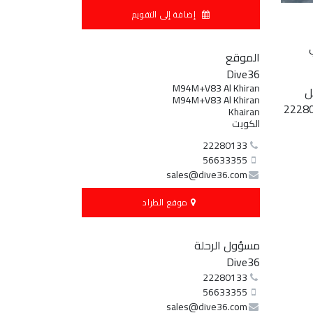
إضافة إلى التقويم
ي
الموقع
Dive36
M94M+V83 Al Khiran
ل
M94M+V83 Al Khiran
Khairan
الكويت
22280133
56633355
sales@dive36.com
موقع الطراد​
مسؤول الرحلة
Dive36
22280133
56633355
sales@dive36.com