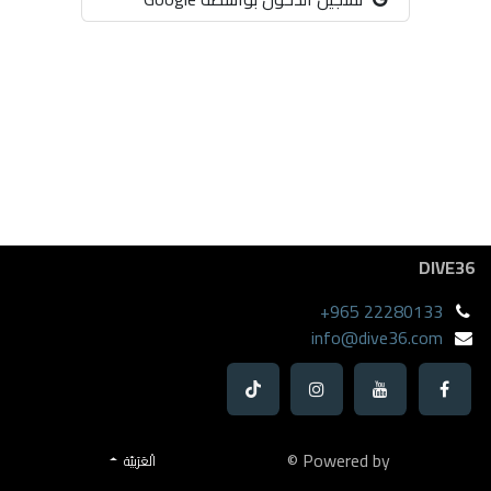
DIVE36
+965 22280133
info@dive36.com
Powered by ©
الْعَرَبيّة