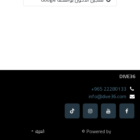
DIVE36
+965 22280133
info@dive36.com
Powered by ©
الْعَرَبيّة