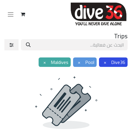
Trips
×
Maldives
×
Pool
×
Dive36